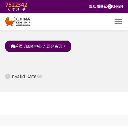
75
2
23
42
观众预
天
时
分
秒
首页 /
媒体中心
/
展会资讯
/
Invalid Date