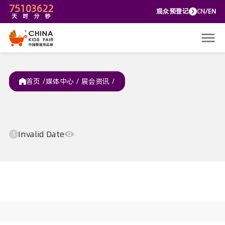
75
10
36
22
观众预
天
时
分
秒
首页 /
媒体中心
/
展会资讯
/
Invalid Date