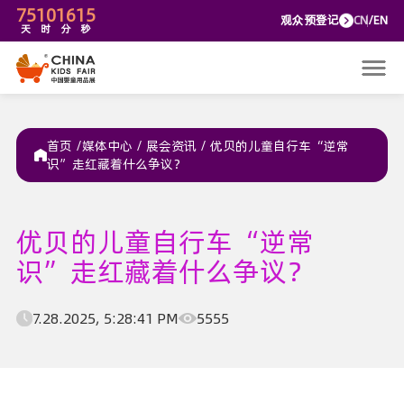
75
10
16
15
观众预
天
时
分
秒
首页 /
媒体中心
/
展会资讯
/
优贝的儿童自行车“逆常
识”走红藏着什么争议？
优贝的儿童自行车“逆常
识”走红藏着什么争议？
7.28.2025, 5:28:41 PM
5555