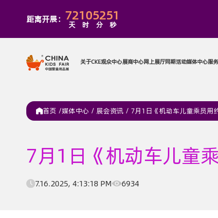
72
10
52
51
距离开展：
天
时
分
秒
关于CKE
观众中心
展商中心
网上
首页 /
媒体中心
/
展会资讯
/
7月1日《机动车儿童乘员用约束
7月1日《机动车儿童乘员
7.16.2025, 4:13:18 PM
6934