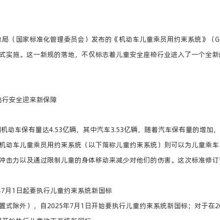
总局（国家标准化管理委员会）发布的《机动车儿童乘员用约束系统》（GB 2
式实施。这一新规的落地，不仅标志着儿童安全座椅行业进入了一个全新
出行安全迎来新保障
国机动车保有量达4.53亿辆，其中汽车3.53亿辆，随着汽车保有量的增
机动车儿童乘员用约束系统（以下简称儿童约束系统）则可以为儿童乘车
冲击力以及通过限制儿童的身体移动来减少对他们的伤害。这次标准修订
年7月1日起要执行儿童约束系统新国标
式除外），自2025年7月1日开始要执行儿童约束系统新国标；对于在20