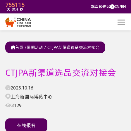
75
5
1
15
观众预
天
时
分
秒
首页 /
同期活动
/
CTJPA新渠道选品交流对接会
CTJPA新渠道选品交流对接会
2025.10.16
上海新国际博览中心
3129
在线报名